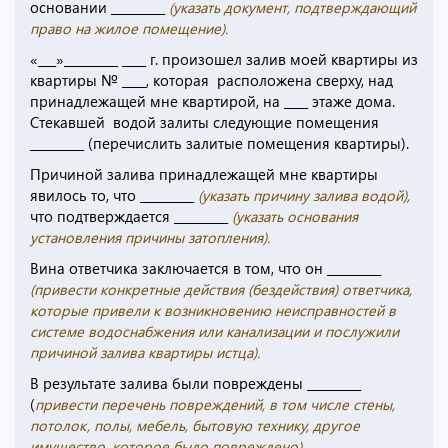
основании _________
(указать документ, подтверждающий
право на жилое помещение).
«___»_________ ____ г. произошел залив моей квартиры из
квартиры № ____, которая расположена сверху, над
принадлежащей мне квартирой, на ____ этаже дома.
Стекавшей водой залиты следующие помещения
_________ (перечислить залитые помещения квартиры).
Причиной залива принадлежащей мне квартиры
явилось то, что _________
(указать причину залива водой),
что подтверждается _________
(указать основания
установления причины затопления).
Вина ответчика заключается в том, что он _________
(привести конкретные действия (бездействия) ответчика,
которые привели к возникновению неисправностей в
системе водоснабжения или канализации и послужили
причиной залива квартиры истца).
В результате залива были повреждены _________
(
привести перечень повреждений, в том числе стены,
потолок, полы, мебель, бытовую технику, другое
имущество, которое было повреждено).