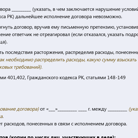
ра _________ (указать, в чем заключается нарушение условий
кса РК) дальнейшее исполнение договора невозможно.
торгнуть договор, вручив ему письменную претензию, установи
ожение ответчик не отреагировал (если отказался, указать под
ца).
ь последствия расторжения, распределив расходы, понесенн
 как необходимо распределить расходы, какую сумму взыскать 
ковых требований).
ми 401,402, Гражданского кодекса РК, статьями 148-149
нование договора)
от «___»_________ ____ г. между _________
(ука
а
.
чет расходов, понесенных в связи с исполнением договора.
в (копии по числу лиц, участвующих в деле):