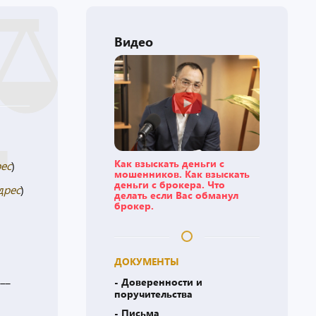
Видео
Как взыскать деньги с
рес
)
мошенников. Как взыскать
деньги с брокера. Что
дрес
)
делать если Вас обманул
брокер.
ДОКУМЕНТЫ
___
- Доверенности и
поручительства
- Письма