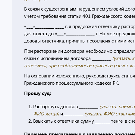
В связи с существенным нарушением условий догово
учетом требования статьи 401 Гражданского коде
«___»_________ ____ г. я предложил ответчику рас
для ответа до «___»_________ ____ г. На мое предл
доводы ответчика, причины несогласия с ними ист
При расторжении договора необходимо определит
связи с исполнением договора _________
(указать,
ответчика, при необходимости привести расчет ис
На основании изложенного, руководствуясь статья
Гражданского процессуального кодекса РК,
Прошу суд:
Расторгнуть договор _________
(указать наиме
ФИО истца)
и _________
(указать ФИО ответчик
Взыскать с ответчика сумму _______ тенге, в с
Перечень прилагаемых к заявлению документо