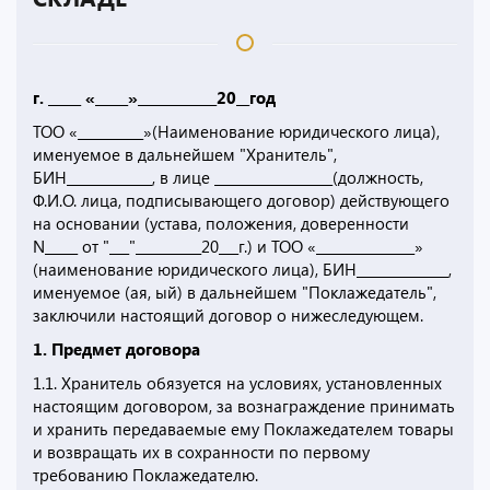
г. _____ «_____»____________20__год
ТОО «__________»(Наименование юридического лица),
именуемое в дальнейшем "Хранитель",
БИН_____________, в лице __________________(должность,
Ф.И.О. лица, подписывающего договор) действующего
на основании (устава, положения, доверенности
N_____ от "___"__________20___г.) и ТОО «_______________»
(наименование юридического лица), БИН______________,
именуемое (ая, ый) в дальнейшем "Поклажедатель",
заключили настоящий договор о нижеследующем.
1. Предмет договора
1.1. Хранитель обязуется на условиях, установленных
настоящим договором, за вознаграждение принимать
и хранить передаваемые ему Поклажедателем товары
и возвращать их в сохранности по первому
требованию Поклажедателю.