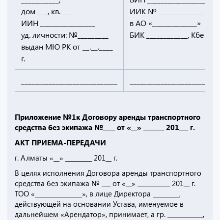
дом ___, кв. ___
ИИК № _________________
ИИН ________________
в АО «_____________»
уд. личности: №_________
БИК ____________, Кбе ____
выдан МЮ РК от __.__.____
г.
____________________________
_________________________
Приложение №1к Договору аренды транспортного
средства без экипажа №____ от «__» _______ 201___ г.
АКТ ПРИЕМА-ПЕРЕДАЧИ
г. Алматы «__» _________ 201__ г.
В целях исполнения Договора аренды транспортного
средства без экипажа № ___ от «__» ___________ 201__ г.
ТОО «________________», в лице Директора _________,
действующей на основании Устава, именуемое в
дальнейшем «Арендатор», принимает, а гр. ____________,