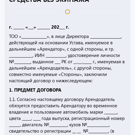
г. ______ «___» _______ 202___ г.
ТОО «______________», в лице Директора _________________,
действующей на основании Устава, именуемое в
дальнейшем «Арендатор», с одной стороны, и гр.
_____________, ИИН ___________, удостоверение личности
№_________, выданное ___ РК от __.__._____ г., именуемая в
дальнейшем «Арендодатель», с другой стороны,
совместно именуемые «Стороны», заключили
настоящий договор о нижеследующем:
1. ПРЕДМЕТ ДОГОВОРА
1.1. Согласно настоящему договору Арендодатель
обязуется предоставить Арендатору во временное
владение и пользование автомобиль марки _______,
цвета _____, ____ года выпуска, регистрационный номер
______, двигатель №__________, кузов №____________,
свидетельство о регистрации __ __ №___________, (в