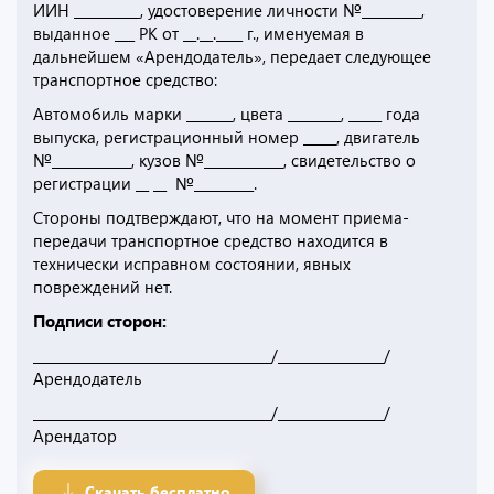
ИИН __________, удостоверение личности №_________,
выданное ___ РК от __.__.____ г., именуемая в
дальнейшем «Арендодатель», передает следующее
транспортное средство:
Автомобиль марки _______, цвета ________, _____ года
выпуска, регистрационный номер _____, двигатель
№____________, кузов №____________, свидетельство о
регистрации __ __ №_________.
Стороны подтверждают, что на момент приема-
передачи транспортное средство находится в
технически исправном состоянии, явных
повреждений нет.
Подписи сторон:
____________________________________/________________/
Арендодатель
____________________________________/________________/
Арендатор
Скачать бесплатно