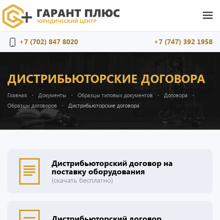
Перейти к содержимому
+7 (702) 847 8020
+7 (747) 392 1958
ДИСТРИБЬЮТОРСКИЕ ДОГОВОРА
Главная
Документы
Образцы типовых документов
Договора
Образцы договоров
Дистрибьюторские договора
Дистрибьюторский договор на
поставку оборудования
(скачать бесплатно)
Дистрибьюторский договор