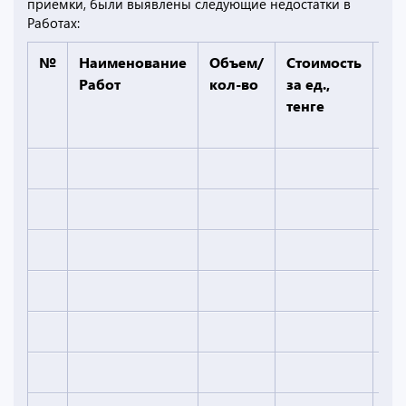
приемки, были выявлены следующие недостатки в
Работах:
№
Наименование
Объем/
Стоимость
Об
Работ
кол-во
за ед.,
ст
тенге
Ра
те