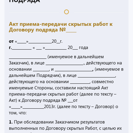
Акт приема-передачи скрытых работ к
Договору подряда №_____
от
«_____»_____________20__г.
г.
___________ « ___ »____________ 20___ года
_____________________
(именуемое в дальнейшем
Заказчик), в лице _____________________., действующего на
основании _________, и
_____________________,
(именуемое в
дальнейшем Подрядчик), в лице _____________________,
действующего на основании ___________, совместно
именуемые Стороны, составили настоящий Акт
приема-передачи скрытых работ (далее по тексту –
Акт) к Договору подряда № ___от
«_____»____________2013г. (далее по тексту – Договор) о
том, что:
1.
При обследовании Заказчиком результатов
выполненных по Договору скрытых Работ, с целью их